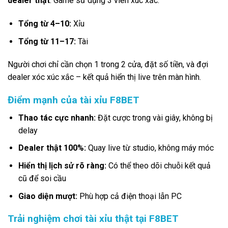
dealer thật
. Game sử dụng 3 viên xúc xắc:
Tổng từ 4–10:
Xỉu
Tổng từ 11–17:
Tài
Người chơi chỉ cần chọn 1 trong 2 cửa, đặt số tiền, và đợi
dealer xóc xúc xắc – kết quả hiển thị live trên màn hình.
Điểm mạnh của tài xỉu F8BET
Thao tác cực nhanh:
Đặt cược trong vài giây, không bị
delay
Dealer thật 100%:
Quay live từ studio, không máy móc
Hiển thị lịch sử rõ ràng:
Có thể theo dõi chuỗi kết quả
cũ để soi cầu
Giao diện mượt:
Phù hợp cả điện thoại lẫn PC
Trải nghiệm chơi tài xỉu thật tại F8BET