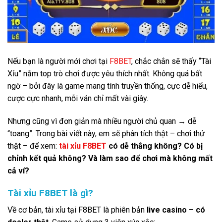
Nếu bạn là người mới chơi tại
F8BET
, chắc chắn sẽ thấy “Tài
Xỉu” nằm top trò chơi được yêu thích nhất. Không quá bất
ngờ – bởi đây là game mang tính truyền thống, cực dễ hiểu,
cược cực nhanh, mỗi ván chỉ mất vài giây.
Nhưng cũng vì đơn giản mà nhiều người chủ quan → dễ
“toang”. Trong bài viết này, em sẽ phân tích thật – chơi thử
thật – để xem:
tài xỉu F8BET
có dễ thắng không? Có bị
chỉnh kết quả không? Và làm sao để chơi mà không mất
cả ví?
Tài xỉu F8BET là gì?
Về cơ bản, tài xỉu tại F8BET là phiên bản
live casino – có