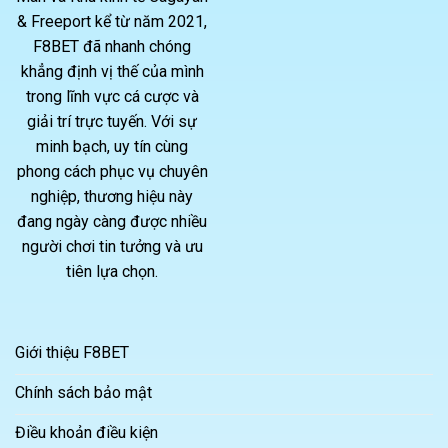
& Freeport kể từ năm 2021,
F8BET đã nhanh chóng
khẳng định vị thế của mình
trong lĩnh vực cá cược và
giải trí trực tuyến. Với sự
minh bạch, uy tín cùng
phong cách phục vụ chuyên
nghiệp, thương hiệu này
đang ngày càng được nhiều
người chơi tin tưởng và ưu
tiên lựa chọn.
Giới thiệu F8BET
Chính sách bảo mật
Điều khoản điều kiện