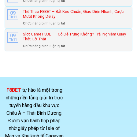
ở
Chức năng bình luận bị tắt
Tất
Xổ
Chơi
Tài
Cả
Số
Xỉu
Thể Thao F8BET – Bắt Kèo Chuẩn, Giao Diện Nhanh, Cược
09
Các
F8BET,
Mượt Không Delay
F8BET
Th11
Thắc
và
–
Mắc
ở
Chức năng bình luận bị tắt
Slot
Dễ
Của
Thể
Game
Chơi,
Người
Thao
Slot Game F8BET – Có Dễ Trúng Không? Trải Nghiệm Quay
09
F8BET
Nhanh
Chơi
Thật, Lời Thật
F8BET
Th11
–
Ăn,
–
Trải
ở
Chức năng bình luận bị tắt
Có
Bắt
Nghiệm
Slot
Bị
Kèo
Mọi
Game
Bịp
Chuẩn,
Lúc
F8BET
Không?
Giao
Mọi
–
Diện
Nơi
Có
Nhanh,
Dễ
Cược
Trúng
Mượt
Không?
F8BET
tự hào là một trong
Không
Trải
Delay
những nền tảng giải trí trực
Nghiệm
Quay
tuyến hàng đầu khu vực
Thật,
Châu Á – Thái Bình Dương.
Lời
Thật
Được vận hành hợp pháp
nhờ giấy phép từ Isle of
Man và Khu kinh tế Cagayan