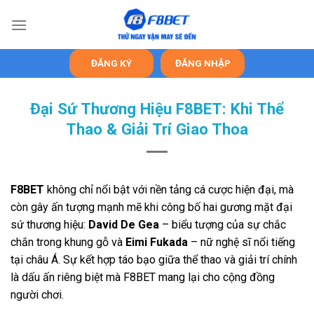
Skip
to
content
ĐĂNG KÝ
ĐĂNG NHẬP
Đại Sứ Thương Hiệu F8BET: Khi Thể
Thao & Giải Trí Giao Thoa
F8BET
không chỉ nổi bật với nền tảng cá cược hiện đại, mà
còn gây ấn tượng mạnh mẽ khi công bố hai gương mặt đại
sứ thương hiệu:
David De Gea
– biểu tượng của sự chắc
chắn trong khung gỗ và
Eimi Fukada
– nữ nghệ sĩ nổi tiếng
tại châu Á. Sự kết hợp táo bạo giữa thể thao và giải trí chính
là dấu ấn riêng biệt mà F8BET mang lại cho cộng đồng
người chơi.