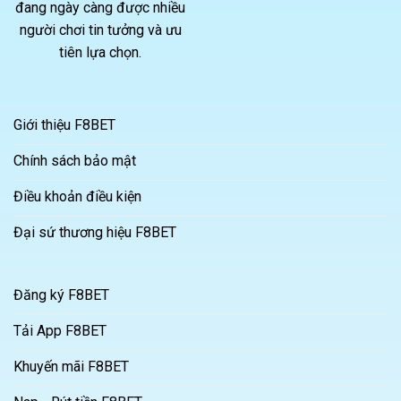
đang ngày càng được nhiều
người chơi tin tưởng và ưu
tiên lựa chọn.
Giới thiệu F8BET
Chính sách bảo mật
Điều khoản điều kiện
Đại sứ thương hiệu F8BET
Đăng ký F8BET
Tải App F8BET
Khuyến mãi F8BET